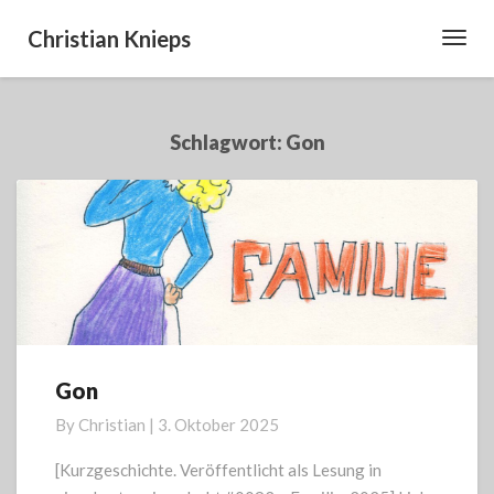
Christian Knieps
Toggl
Navig
Schlagwort:
Gon
Gon
Gon
By
Christian
|
3. Oktober 2025
[Kurzgeschichte. Veröffentlicht als Lesung in