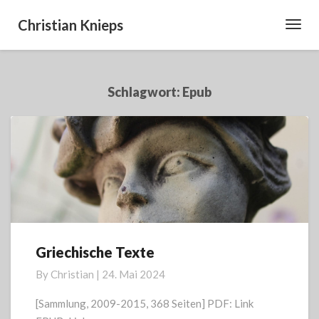
Christian Knieps
Toggl
Navig
Schlagwort:
Epub
Griechische Texte
Griechische
Texte
By
Christian
|
24. Mai 2024
[Sammlung, 2009-2015, 368 Seiten] PDF: Link