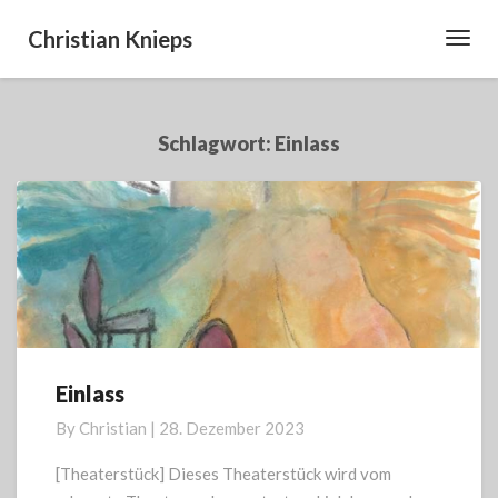
Christian Knieps
Toggl
Navig
Schlagwort:
Einlass
Einlass
Einlass
By
Christian
|
28. Dezember 2023
[Theaterstück] Dieses Theaterstück wird vom