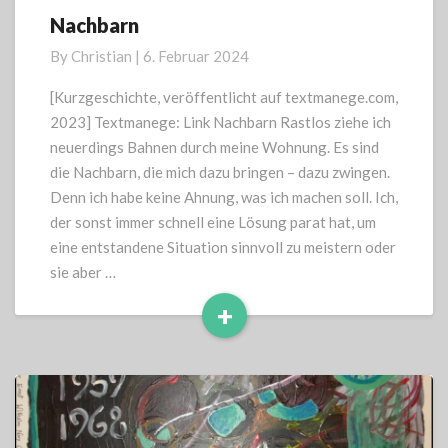
Nachbarn
Nachbarn
By
Christian
|
6. Februar 2024
[Kurzgeschichte, veröffentlicht auf textmanege.com,
2023] Textmanege: Link Nachbarn Rastlos ziehe ich
neuerdings Bahnen durch meine Wohnung. Es sind
die Nachbarn, die mich dazu bringen – dazu zwingen.
Denn ich habe keine Ahnung, was ich machen soll. Ich,
der sonst immer schnell eine Lösung parat hat, um
eine entstandene Situation sinnvoll zu meistern oder
sie aber …
+
Read
More