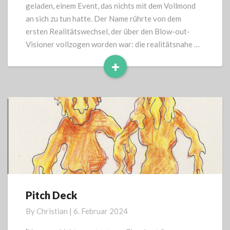
geladen, einem Event, das nichts mit dem Vollmond
an sich zu tun hatte. Der Name rührte von dem
ersten Realitätswechsel, der über den Blow-out-
Visioner vollzogen worden war: die realitätsnahe …
+
Read
More
Pitch Deck
Pitch
Deck
By
Christian
|
6. Februar 2024