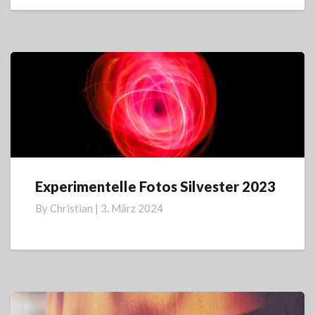
Experimentelle Fotos Silvester 2023
Experimentelle
Fotos
By
Christian
|
3. März 2024
Silvester
2023