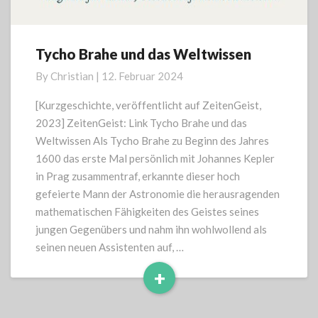
Tycho Brahe und das Weltwissen
Tycho
Brahe
By
Christian
|
12. Februar 2024
und
das
[Kurzgeschichte, veröffentlicht auf ZeitenGeist,
Weltwissen
2023] ZeitenGeist: Link Tycho Brahe und das
Weltwissen Als Tycho Brahe zu Beginn des Jahres
1600 das erste Mal persönlich mit Johannes Kepler
in Prag zusammentraf, erkannte dieser hoch
gefeierte Mann der Astronomie die herausragenden
mathematischen Fähigkeiten des Geistes seines
jungen Gegenübers und nahm ihn wohlwollend als
seinen neuen Assistenten auf, …
+
Read
More