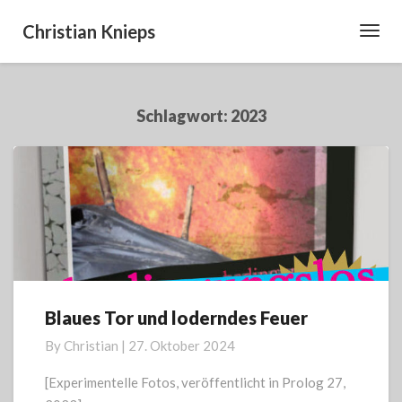
Christian Knieps
Toggl
Navig
Schlagwort:
2023
Blaues Tor und loderndes Feuer
Blaues
Tor
By
Christian
|
27. Oktober 2024
und
loderndes
[Experimentelle Fotos, veröffentlicht in Prolog 27,
Feuer