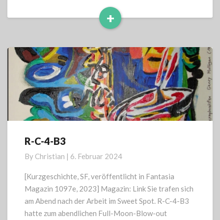
+
Read
More
R-C-4-B3
R-
C-
By
Christian
|
6. Februar 2024
4-
B3
[Kurzgeschichte, SF, veröffentlicht in Fantasia
Magazin 1097e, 2023] Magazin: Link Sie trafen sich
am Abend nach der Arbeit im Sweet Spot. R-C-4-B3
hatte zum abendlichen Full-Moon-Blow-out