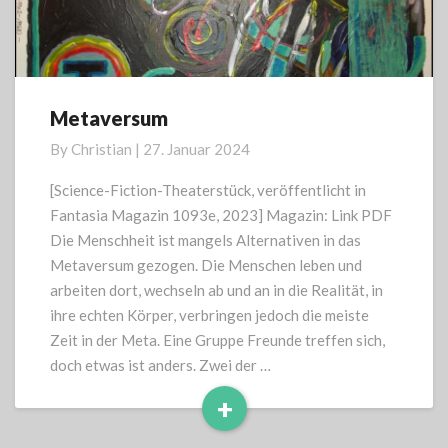
Metaversum
Metaversum
By
Christian
|
27. Januar 2024
[Science-Fiction-Theaterstück, veröffentlicht in
Fantasia Magazin 1093e, 2023] Magazin: Link PDF
Die Menschheit ist mangels Alternativen in das
Metaversum gezogen. Die Menschen leben und
arbeiten dort, wechseln ab und an in die Realität, in
ihre echten Körper, verbringen jedoch die meiste
Zeit in der Meta. Eine Gruppe Freunde treffen sich,
doch etwas ist anders. Zwei der …
+
Read