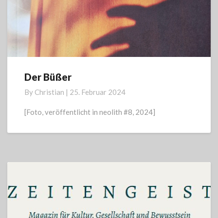
Der Büßer
Der
Büßer
By
Christian
|
25. Februar 2024
[Foto, veröffentlicht in neolith #8, 2024]